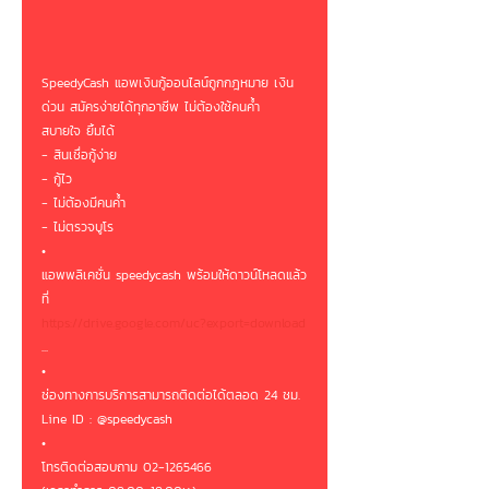
SpeedyCash แอพเงินกู้ออนไลน์ถูกกฎหมาย เงิน
ด่วน สมัครง่ายได้ทุกอาชีพ ไม่ต้องใช้คนค้ำ 
สบายใจ ยิ้มได้ 
- สินเชื่อกู้ง่าย
- กู้ไว
- ไม่ต้องมีคนค้ำ
- ไม่ตรวจบูโร
•
แอพพลิเคชั่น speedycash พร้อมให้ดาวน์โหลดแล้ว
ที่ 
https://drive.google.com/uc?export=download
...
•
ช่องทางการบริการสามารถติดต่อได้ตลอด 24 ชม.
Line ID : @speedycash
•
โทรติดต่อสอบถาม 02-1265466