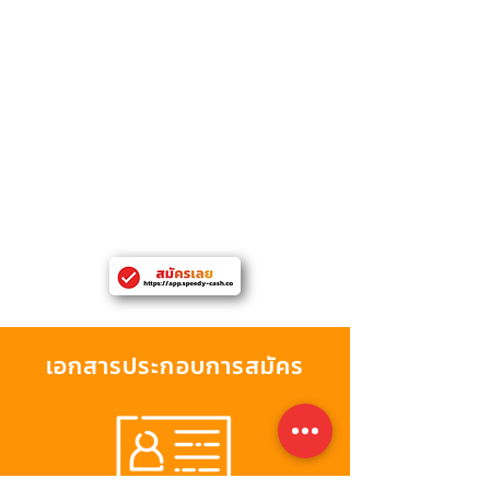
ผู้สมัครมีอายุระหว่าง 20-60 ปี
อายุของผู้กู้เมื่อรวมกับระยะเวลาผ่อนชำระแล้วต้อง
ไม่เกิน 70 ปี
รายได้ขั้นต่ำโดยรวม - 10,000 บาท สำหรับ
พนักงานประจำ
(ได้รับการบรรจุเป็นพนักงานแล้ว)
- 15,000 บาท สำหรับ
เจ้าของธุรกิจ
มีหมายเลขโทรศัพท์ที่บ้านหรือที่ทำงานที่ติดต่อได้
มีเอกสารยืนยันที่อยู่หรือที่ทำงานในจังหวัด
กรุงเทพหมานคร
เอกสารประกอบการสมัคร