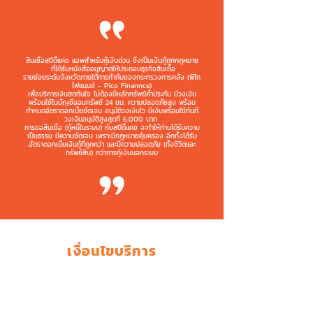
สินเชื่อสปีดี้แคช แอพสำหรับกู้เงินด่วน ซึ่งเป็นเงินกู้ถูกกฎหมาย
ที่ได้รับหนังสืออนุญาตให้ประกอบธุรกิจสินเชื่อ
รายย่อยระดับจังหวัดภายใต้การกำกับของกระทรวงการคลัง (พิโก
ไฟแนนซ์ - Pico Finannce)
เพื่อบริการเงินสดทันใจ ไม่ต้องมีหลักทรัพย์ค้ำประกัน มีวงเงิน
พร้อมใช้ในบัญชีออมทรัพย์ 24 ชม. ความปลอดภัยสูง พร้อม
กำหนดอัตราดอกเบี้ยชัดเจน อนุมัติวงเงินไว มีเงินพร้อมใช้ทันที
วงเงินอนุมัติสูงสุดที่ 6,000 บาท
การขอสินเชื่อ (กู้หนี้ในระบบ) กับสปีดี้แคช จะทำให้ท่านได้รับความ
เป็นธรรม มีความชัดเจน เพราะมีกฎหมายคุ้มครอง อีกทั้งได้รับ
อัตราดอกเบี้ยเงินกู้ที่ถูกกว่า และมีความปลอดภัย (ทั้งชีวิตและ
ทรัพย์สิน) กว่าการกู้เงินนอกระบบ
เงื่อนไขบริการ
คุณสมบัติ