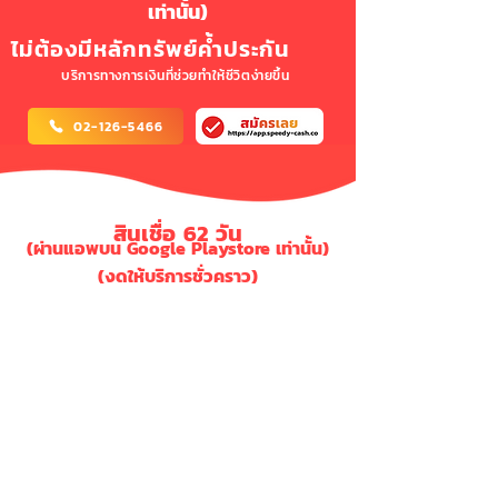
เท่านั้น)
ไม่ต้องมีหลักทรัพย์ค้ำประกัน
บริการทางการเงินที่ช่วยทำให้ชีวิตง่ายขึ้น
02-126-5466
สินเชื่อ 62 วัน
(ผ่านแอพบน Google Playstore เท่านั้น)
(งดให้บริการชั่วคราว)
ยอด
ยอด
เงินกู้ที่
ค่า
ยอดชํา
ชำระคืน
ชำระคืน
แพคเกจ
วงเงินกู้
ดอกเบี้ย
บริการ
ระคืน
ได้รับ
ครั้งที่ 1
ครั้งที่ 2
S1
2,000
1,500
400
100
2,000
1,000
1,000
S2
4,000
3,000
800
200
4,000
2,000
2,000
S3
6,000
4,500
1,200
300
6,000
3,000
3,000