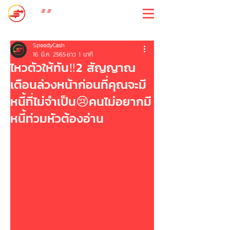
สปีดี้แคช
SpeedyCash
16 มี.ค. 2565
ยาว 1 นาที
ไหวตัวให้ทัน‼️2 สัญญาณ
เตือนล่วงหน้าก่อนที่คุณจะมี
หนี้ที่ไม่จำเป็น😢คนไม่อยากมี
หนี้ท่วมหัวต้องอ่าน