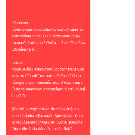
หนี้นอกระบบ
เมื่อหลายคนมืดแปดด้านไม่เหลือหนทางให้เลือกทาง
สุดท้ายก็คือหนี้นอกระบบ ซึ่งมีอัตราดอกเบี้ยที่สูง
มากแถมยังคิดเป็นรายวันอีกด้วย แล้วแบบนี้ใครมันจะ
ไปใช้หนี้หมดละค่ะ.
•
เล่นแชร์
การเล่นแชร์นั้นหลายคนอาจจะมองว่าดีที่สามารถเปีย
แชร์เอามาใช้ก่อนได้ แต่ทางตรงกันข้ามกลับมีความ
เสี่ยงสูงที่จะโดนเท้าแชร์หนี้เอาเงินไป หรือกลายมา
เป็นธุรกิจหลอกลวงคนอย่างแชร์ลูกโซ่ที่เราเห็นกันอยู่
ในทุกวันนี้
•
รู้ให้เท่าทัน 2 พฤติกรรมสุดเสี่ยงเลี่ยงเงินกู้นอก
ระบบ ดังนั้นหันมากู้ในระบบกับ SpeedyCash ดีกว่า 
แอพเงินกู้ออนไลน์ถูกกฎหมาย เงินด่วน สมัครง่าย
ได้ทุกอาชีพ ไม่ต้องใช้คนค้ำ สบายใจ ยิ้มได้ 