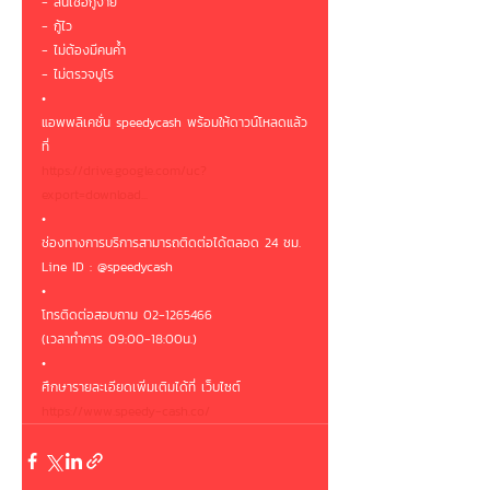
- สินเชื่อกู้ง่าย
- กู้ไว
- ไม่ต้องมีคนค้ำ
- ไม่ตรวจบูโร
•
แอพพลิเคชั่น speedycash พร้อมให้ดาวน์โหลดแล้ว
ที่ 
https://drive.google.com/uc?
export=download...
•
ช่องทางการบริการสามารถติดต่อได้ตลอด 24 ชม.
Line ID : @speedycash
•
โทรติดต่อสอบถาม 02-1265466
(เวลาทำการ 09:00-18:00น.)
•
ศึกษารายละเอียดเพิ่มเติมได้ที่ เว็บไซต์
https://www.speedy-cash.co/