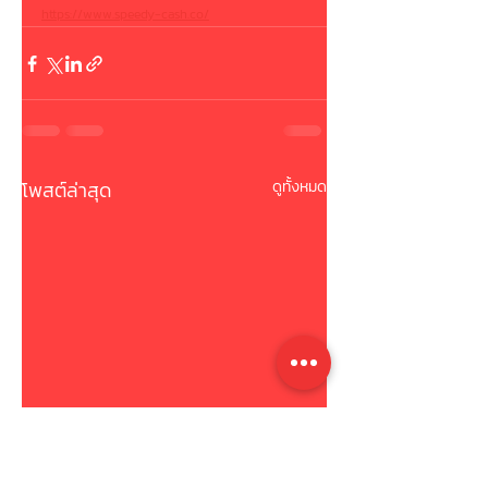
https://www.speedy-cash.co/
โพสต์ล่าสุด
ดูทั้งหมด