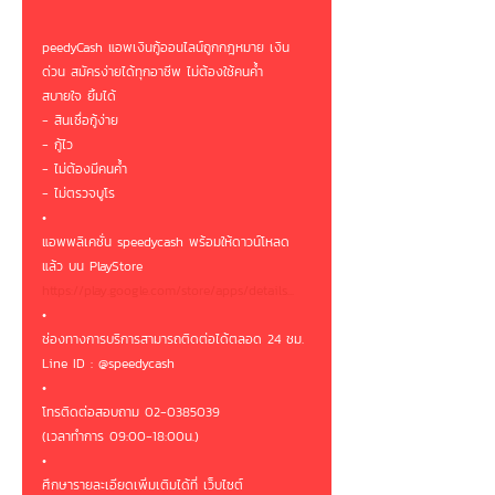
peedyCash แอพเงินกู้ออนไลน์ถูกกฎหมาย เงิน
ด่วน สมัครง่ายได้ทุกอาชีพ ไม่ต้องใช้คนค้ำ 
สบายใจ ยิ้มได้ 
- สินเชื่อกู้ง่าย
- กู้ไว
- ไม่ต้องมีคนค้ำ
- ไม่ตรวจบูโร
•
แอพพลิเคชั่น speedycash พร้อมให้ดาวน์โหลด
แล้ว บน PlayStore
https://play.google.com/store/apps/details...
•
ช่องทางการบริการสามารถติดต่อได้ตลอด 24 ชม.
Line ID : @speedycash
•
โทรติดต่อสอบถาม 02-0385039
(เวลาทำการ 09:00-18:00น.)
•
ศึกษารายละเอียดเพิ่มเติมได้ที่ เว็บไซต์