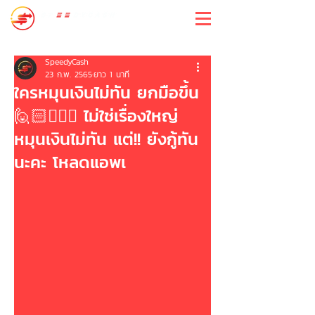
สปีดี้แคช
SpeedyCash
23 ก.พ. 2565
ยาว 1 นาที
ใครหมุนเงินไม่ทัน ยกมือขึ้น
🙋🏻🙋🏻‍♀️ ไม่ใช่เรื่องใหญ่
หมุนเงินไม่ทัน แต่!! ยังกู้ทัน
นะคะ โหลดแอพเ