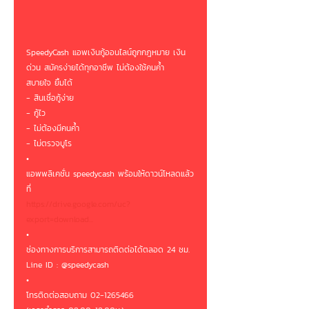
SpeedyCash แอพเงินกู้ออนไลน์ถูกกฎหมาย เงิน
ด่วน สมัครง่ายได้ทุกอาชีพ ไม่ต้องใช้คนค้ำ 
สบายใจ ยิ้มได้ 
- สินเชื่อกู้ง่าย
- กู้ไว
- ไม่ต้องมีคนค้ำ
- ไม่ตรวจบูโร
•
แอพพลิเคชั่น speedycash พร้อมให้ดาวน์โหลดแล้ว
ที่ 
https://drive.google.com/uc?
export=download...
•
ช่องทางการบริการสามารถติดต่อได้ตลอด 24 ชม.
Line ID : @speedycash
•
โทรติดต่อสอบถาม 02-1265466