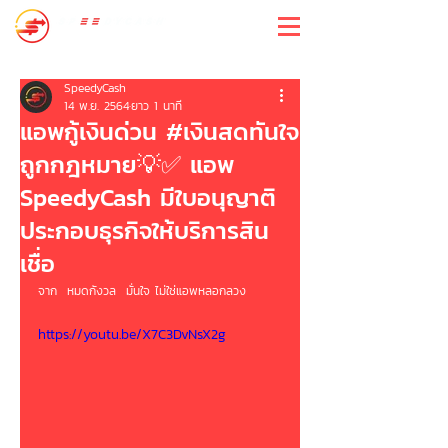
สปีดี้แคช
SpeedyCash
14 พ.ย. 2564
ยาว 1 นาที
แอพกู้เงินด่วน #เงินสดทันใจ
ถูกกฎหมาย💡✅ แอพ
SpeedyCash มีใบอนุญาติ
ประกอบธุรกิจให้บริการสิน
เชื่อ
จาก  หมดกังวล  มั่นใจ ไม่ใช่แอพหลอกลวง
https://youtu.be/X7C3DvNsX2g