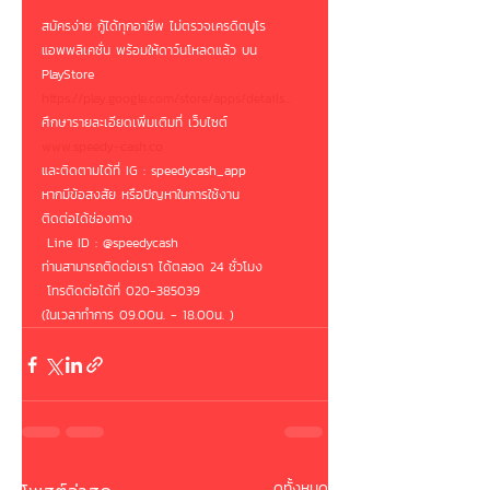
สมัครง่าย กู้ได้ทุกอาชีพ ไม่ตรวจเครดิตบูโร
แอพพลิเคชั่น พร้อมให้ดาว์นโหลดแล้ว บน 
PlayStore
https://play.google.com/store/apps/details...
ศึกษารายละเอียดเพิ่มเติมที่ เว็บไซต์
www.speedy-cash.co
และติดตามได้ที่ IG : speedycash_app
หากมีข้อสงสัย หรือปัญหาในการใช้งาน 
ติดต่อได้ช่องทาง
 Line ID : @speedycash 
ท่านสามารถติดต่อเรา ได้ตลอด 24 ชั่วโมง
 โทรติดต่อได้ที่ 020-385039
(ในเวลาทำการ 09.00น. - 18.00น. )
ดูทั้งหมด