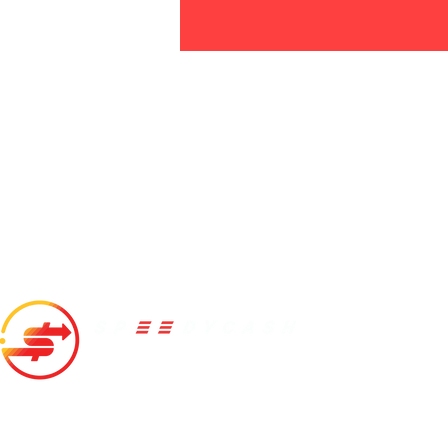
สปีดี้แคช
10/166 ห้อง 20A01A ชั้น 20A อาคารเดอะเทรนดี้ ซอยสุขุมวิท
13(แสงจันทร์) แขวงคลองเตยเหนือ เขตวัฒนา กทม. 10110