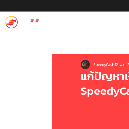
เข้าสู่ระบบ
สปีดี้แคช
SpeedyCash
12 พ.ค. 
แก้ปัญหา
SpeedyCa