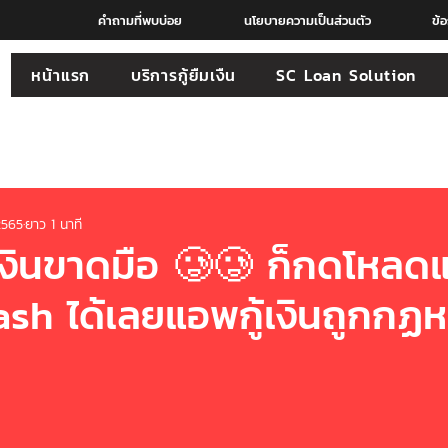
คำถามที่พบบ่อย
นโยบายความเป็นส่วนตัว
ข้
หน้าแรก
บริการกู้ยืมเงืน
SC Loan Solution
2565
ยาว 1 นาที
เงินขาดมือ 🥲🥲 ก็กดโหลด
sh ได้เลยแอพกู้เงินถูกกฏ