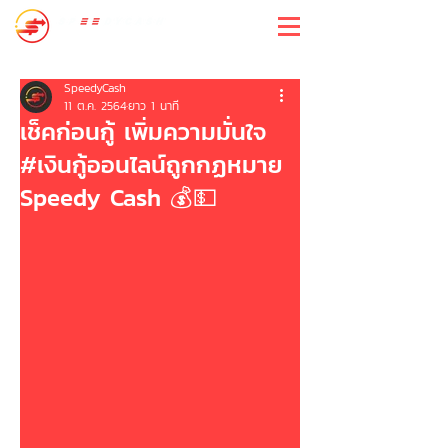
สปีดี้แคช
SpeedyCash
11 ต.ค. 2564
ยาว 1 นาที
เช็คก่อนกู้ เพิ่มความมั่นใจ
#เงินกู้ออนไลน์ถูกกฏหมาย
Speedy Cash 💰💵