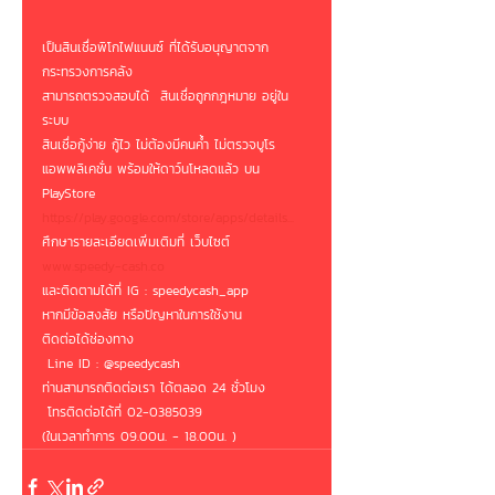
เป็นสินเชื่อพิโกไฟแนนซ์ ที่ได้รับอนุญาต​จาก
กระทรวง​การคลัง
สามารถตรวจสอบได้  สินเชื่อถูกกฎหมาย อยู่ใน
ระบบ
สินเชื่อกู้ง่าย กู้ไว ไม่ต้องมีคนค้ำ ไม่ตรวจบูโร 
แอพพลิเคชั่น พร้อมให้ดาว์นโหลดแล้ว บน 
PlayStore
https://play.google.com/store/apps/details...
ศึกษารายละเอียดเพิ่มเติมที่ เว็บไซต์
www.speedy-cash.co
และติดตามได้ที่ IG : speedycash_app
หากมีข้อสงสัย หรือปัญหาในการใช้งาน 
ติดต่อได้ช่องทาง
 Line ID : @speedycash 
ท่านสามารถติดต่อเรา ได้ตลอด 24 ชั่วโมง
 โทรติดต่อได้ที่ 02-0385039
(ในเวลาทำการ 09.00น. - 18.00น. )