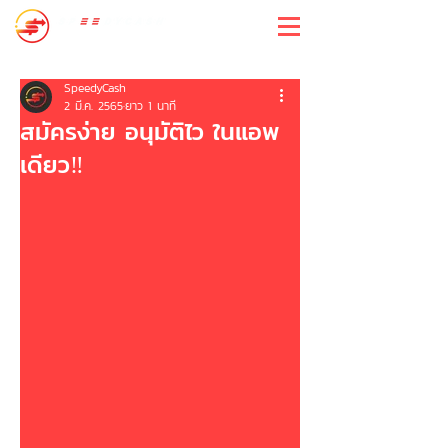
สปีดี้แคช
SpeedyCash
2 มี.ค. 2565
ยาว 1 นาที
สมัครง่าย อนุมัติไว ในแอพ
เดียว‼️