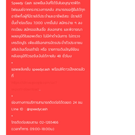
Speedy Cash แอพยืมเงินที่ได้รับใบอนุญาตพิโก
ไฟแนนซ์จากกระทรวงการคลัง สามารถขอกู้ยืมได้ทุก
อาชีพทั้งผู้ที่มีรายได้ประจำและอาชีพอิสระ มีรายได้
ขั้นต่ำต่อเดือน 7,000 บาทขึ้นไป สมัครง่าย ๆ ลง
ทะเบียน สมัครขอสินเชื่อ ส่งเอกสาร และพิจารณา
ผลอนุมัติในแอพเดียว ไม่มีค่าดำเนินการ ไม่ตรวจ
เครดิตบูโร เพียงใช้เอกสารบัตรประจำตัวประชาชน 
สลิปเงินเดือน(ถ้ามี) หรือ รายการเดินบัญชีย้อน
หลังอนุมัติไวรอรับเงินได้ภายใน 48 ชั่วโมง
•
แอพพลิเคชั่น speedycash พร้อมให้ดาวน์โหลดแล้ว
ที่ 
https://drive.google.com/uc?
export=download
...
•
ช่องทางการบริการสามารถติดต่อได้ตลอด 24 ชม.
Line ID : @speedycash
•
โทรติดต่อสอบถาม 02-1265466
(เวลาทำการ 09:00-18:00น.)