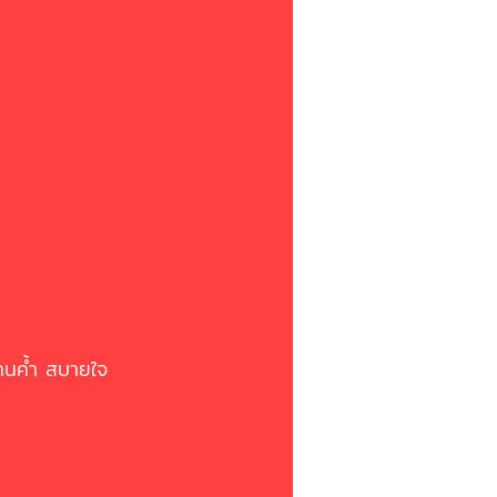
้คนค้ำ สบายใจ 