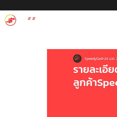
เข้าสู่ระบบ
สปีดี้แคช
SpeedyCash
24 ม.ค.
รายละเอีย
ลูกค้าSpe