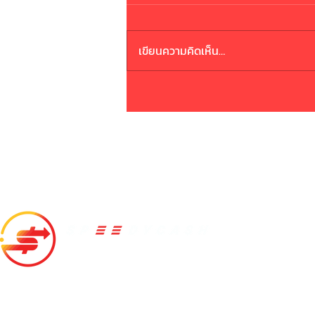
ระวังมิจฉาชีพ
เขียนความคิดเห็น…
สปีดี้แคช
10/166 ห้อง 20A01A ชั้น 20A อาคารเดอะเทรนดี้ ซอยสุขุมวิท
13(แสงจันทร์) แขวงคลองเตยเหนือ เขตวัฒนา กทม. 10110