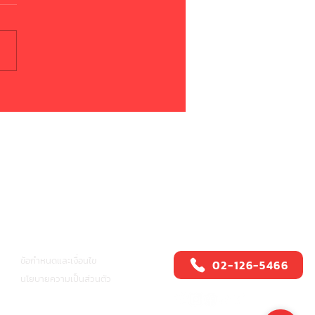
าย! กู้เงินนอกระบบ!
ศูนย์บริการสปีดี้แคช
อื่นๆ
ข้อกำหนดและเงื่อนไข
02-126-5466
นโยบายความเป็นส่วนตัว