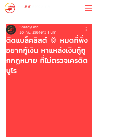
สปีดี้แคช
SpeedyCash
20 ก.ย. 2564
ยาว 1 นาที
ติดแบล็คลิสต์ 💢 หมดที่พึ่ง
อยากกู้เงิน หาแหล่งเงินกู้ถู
กกฏหมาย ที่ไม่ตรวจเครดิต
บูโร