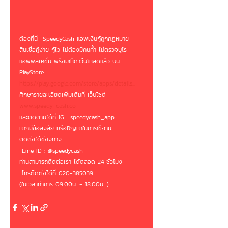
ต้องที่นี่  SpeedyCash แอพเงินกู้ถูกกฏหมาย
สินเชื่อกู้ง่าย กู้ไว ไม่ต้องมีคนค้ำ ไม่ตรวจบูโร 
แอพพลิเคชั่น พร้อมให้ดาว์นโหลดแล้ว บน 
PlayStore
https://play.google.com/store/apps/details...
ศึกษารายละเอียดเพิ่มเติมที่ เว็บไซต์
www.speedy-cash.co
และติดตามได้ที่ IG : speedycash_app
หากมีข้อสงสัย หรือปัญหาในการใช้งาน 
ติดต่อได้ช่องทาง
 Line ID : @speedycash 
ท่านสามารถติดต่อเรา ได้ตลอด 24 ชั่วโมง
 โทรติดต่อได้ที่ 020-385039
(ในเวลาทำการ 09.00น. - 18.00น. )