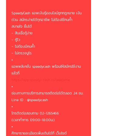
SpeedyCash แอพเงินกู้ออนไลน์ถูกกฎหมาย เงิน
ด่วน สมัครง่ายได้ทุกอาชีพ ไม่ต้องใช้คนค้ำ 
สบายใจ ยิ้มได้ 
- สินเชื่อกู้ง่าย
- กู้ไว
- ไม่ต้องมีคนค้ำ
- ไม่ตรวจบูโร
•
แอพพลิเคชั่น speedycash พร้อมให้สมัครใช้งาน
แล้วที่ 
https://app.speedy-cash.co/welcome
•
ช่องทางการบริการสามารถติดต่อได้ตลอด 24 ชม.
Line ID : @speedycash
•
โทรติดต่อสอบถาม 02-1265466
(เวลาทำการ 09:00-18:00น.)
•
ศึกษารายละเอียดเพิ่มเติมได้ที่ เว็บไซต์