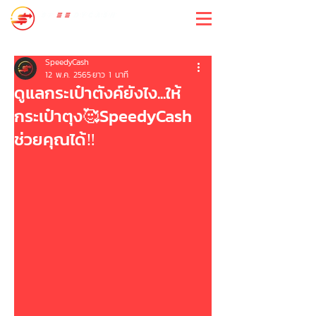
สปีดี้แคช
SpeedyCash
12 พ.ค. 2565
ยาว 1 นาที
ดูแลกระเป๋าตังค์ยังไง...ให้
กระเป๋าตุง🥰SpeedyCash
ช่วยคุณได้‼️