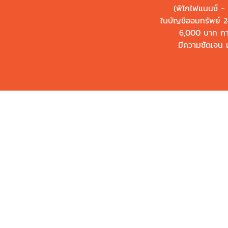
(พิโกไฟแนนซ์ - 
ในบัญชีออมทรัพย์ 24
6,000 บาท
กา
มีความชัดเจน เ
คุณสมบั
ผู้สมัค
อายุของ