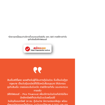
(อัตราดอกเบี้ย)
Service Fee ( % )
5.00%
(อัตราค่าบริการ)
Late interest (Amt.)
4.00%
(อัตราดอกเบี้ยปรับล่าช้า)
*อัตราดอกเบี้ยและค่าบริการทั้งหมดรวมกันไม่เกิน 36% ต่อปี ภายใต้การกำกับ
ธุรกิจสินเชื่อพิโกไฟแนนซ์
สินเชื่อสปีดี้แคช แอพสำหรับผู้ที่ต้องการกู้เงินด่วน ซึ่งเป็นเงินกู้ถูก
กฎหมาย เป็นเงินกู้ออนไลน์ที่ได้รับหนังสืออนุญาต ให้ประกอบ
ธุรกิจสินเชื่อ รายย่อยระดับจังหวัด ภายใต้การกำกับ ของกระทรวง
การคลัง
(พิโกไฟแนนซ์ - Pico Finannce) เพื่อบริการเงินด่วนทันใจไม่ต้อง
มีหลักทรัพย์ค้ำประกันมีวงเงินพร้อมใช้
ในบัญชีออมทรัพย์ 24 ชม. กู้เงินง่าย มีความปลอดภัยสูง พร้อม
กำหนดอัตราดอกเบี้ยชัดเจน วงเงินอนุมัติสูงสุด 6,000 บาท
การ