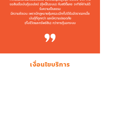
ขอสินเชื่อเงินกู้ออนไลน์ (กู้หนี้ในระบบ) กับสปีดี้แคช จะทำให้ท่านได้
รับความเป็นธรรม
มีความชัดเจน เพราะมีกฎหมายคุ้มครองอีกทั้งได้รับอัตราดอกเบี้ย
เงินกู้ที่ถูกกว่า และมีความปลอดภัย
(ทั้งชีวิตและทรัพย์สิน) กว่าการกู้นอกระบบ
เงื่อนไขบริการ
คุณสมบัติ
ผู้สมัครมีอายุระหว่าง 20-60 ปี
อายุของผู้กู้เมื่อรวมกับระยะเวลาผ่อนชำระแล้วต้อง
ไม่เกิน 70 ปี
รายได้ขั้นต่ำโดยรวม - 10,000 บาท สำหรับ
พนักงานประจำ
(ได้รับการบรรจุเป็นพนักงานแล้ว)
- 15,000 บาท สำหรับ
เจ้าของธุรกิจ
มีหมายเลขโทรศัพท์ที่บ้านหรือที่ทำงานที่ติดต่อได้