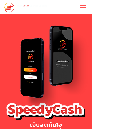
สปีดี้แคช
เงินสดทันใจ