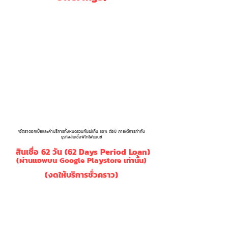
อัตรา
อัตรา
อัตราค่า
ระยะเวลากู้
ดอกเบี้ย
ดอกเบี้ย
บริการ
ปรับล่าช้า
7 วัน
0.35%
9.00%
0.95%
10 วัน
0.50%
12%
0.80%
15 วัน
0.75%
15.00%
0.75%
*อัตราดอกเบี้ยและค่าบริการทั้งหมดรวมกันไม่เกิน 36% ต่อปี ภายใต้การกำกับ
ธุรกิจสินเชื่อพิโกไฟแนนซ์
สินเชื่อ 62 วัน (62 Days Period Loan)
(ผ่านแอพบน Google Playstore เท่านั้น)
(งดให้บริการชั่วคราว)
Loan Terms
62
(ระยะเวลากู้)
Interest ( % )
20.00%