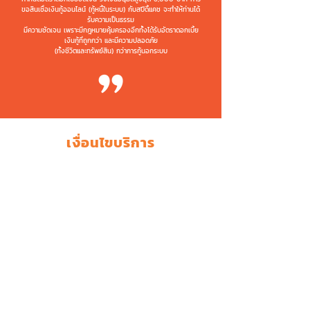
ขอสินเชื่อเงินกู้ออนไลน์ (กู้หนี้ในระบบ) กับสปีดี้แคช จะทำให้ท่านได้
รับความเป็นธรรม
มีความชัดเจน เพราะมีกฎหมายคุ้มครองอีกทั้งได้รับอัตราดอกเบี้ย
เงินกู้ที่ถูกกว่า และมีความปลอดภัย
(ทั้งชีวิตและทรัพย์สิน) กว่าการกู้นอกระบบ
เงื่อนไขบริการ
คุณสมบัติ
ผู้สมัครมีอายุระหว่าง 20-60 ปี
อายุของผู้กู้เมื่อรวมกับระยะเวลาผ่อนชำระแล้วต้อง
ไม่เกิน 70 ปี
รายได้ขั้นต่ำโดยรวม - 10,000 บาท สำหรับ
พนักงานประจำ
(ได้รับการบรรจุเป็นพนักงานแล้ว)
- 15,000 บาท สำหรับ
เจ้าของธุรกิจ
มีหมายเลขโทรศัพท์ที่บ้านหรือที่ทำงานที่ติดต่อได้