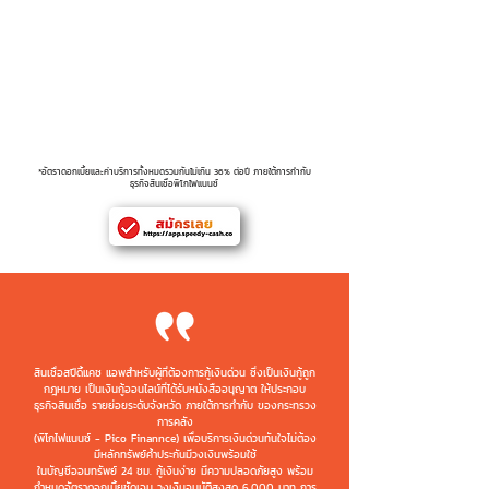
(อัตราดอกเบี้ย)
Service Fee ( % )
5.00%
(อัตราค่าบริการ)
Late interest (Amt.)
4.00%
(อัตราดอกเบี้ยปรับล่าช้า)
*อัตราดอกเบี้ยและค่าบริการทั้งหมดรวมกันไม่เกิน 36% ต่อปี ภายใต้การกำกับ
ธุรกิจสินเชื่อพิโกไฟแนนซ์
สินเชื่อสปีดี้แคช แอพสำหรับผู้ที่ต้องการกู้เงินด่วน ซึ่งเป็นเงินกู้ถูก
กฎหมาย เป็นเงินกู้ออนไลน์ที่ได้รับหนังสืออนุญาต ให้ประกอบ
ธุรกิจสินเชื่อ รายย่อยระดับจังหวัด ภายใต้การกำกับ ของกระทรวง
การคลัง
(พิโกไฟแนนซ์ - Pico Finannce) เพื่อบริการเงินด่วนทันใจไม่ต้อง
มีหลักทรัพย์ค้ำประกันมีวงเงินพร้อมใช้
ในบัญชีออมทรัพย์ 24 ชม. กู้เงินง่าย มีความปลอดภัยสูง พร้อม
กำหนดอัตราดอกเบี้ยชัดเจน วงเงินอนุมัติสูงสุด 6,000 บาท
การ