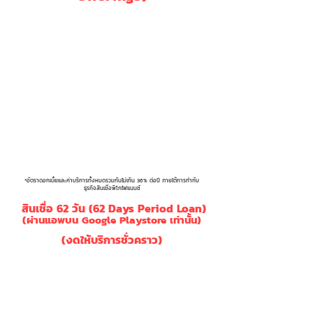
อัตรา
อัตรา
อัตราค่า
ระยะเวลากู้
ดอกเบี้ย
ดอกเบี้ย
บริการ
ปรับล่าช้า
7 วัน
0.35%
9.00%
0.95%
10 วัน
0.50%
12%
0.80%
15 วัน
0.75%
15.00%
0.75%
*อัตราดอกเบี้ยและค่าบริการทั้งหมดรวมกันไม่เกิน 36% ต่อปี ภายใต้การกำกับ
ธุรกิจสินเชื่อพิโกไฟแนนซ์
สินเชื่อ 62 วัน (62 Days Period Loan)
(ผ่านแอพบน Google Playstore เท่านั้น)
(งดให้บริการชั่วคราว)
Loan Terms
62
(ระยะเวลากู้)
Interest ( % )
20.00%