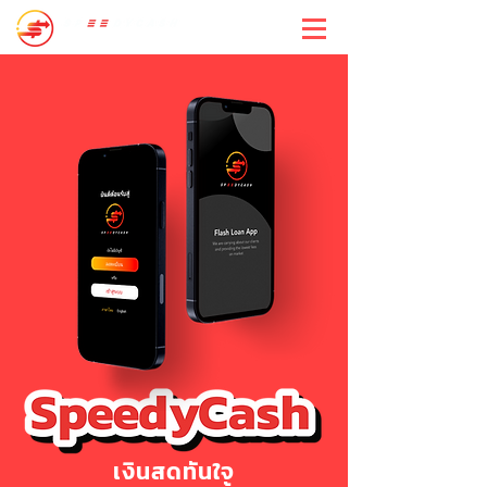
สปีดี้แคช
เงินสดทันใจ