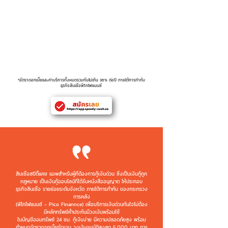
(อัตราดอกเบี้ย)
Service Fee ( % )
5.00%
(อัตราค่าบริการ)
Late interest (Amt.)
4.00%
(อัตราดอกเบี้ยปรับล่าช้า)
*อัตราดอกเบี้ยและค่าบริการทั้งหมดรวมกันไม่เกิน 36% ต่อปี ภายใต้การกำกับ
ธุรกิจสินเชื่อพิโกไฟแนนซ์
สินเชื่อสปีดี้แคช แอพสำหรับผู้ที่ต้องการกู้เงินด่วน ซึ่งเป็นเงินกู้ถูก
กฎหมาย เป็นเงินกู้ออนไลน์ที่ได้รับหนังสืออนุญาต ให้ประกอบ
ธุรกิจสินเชื่อ รายย่อยระดับจังหวัด ภายใต้การกำกับ ของกระทรวง
การคลัง
(พิโกไฟแนนซ์ - Pico Finannce) เพื่อบริการเงินด่วนทันใจไม่ต้อง
มีหลักทรัพย์ค้ำประกันมีวงเงินพร้อมใช้
ในบัญชีออมทรัพย์ 24 ชม. กู้เงินง่าย มีความปลอดภัยสูง พร้อม
กำหนดอัตราดอกเบี้ยชัดเจน วงเงินอนุมัติสูงสุด 6,000 บาท
การ