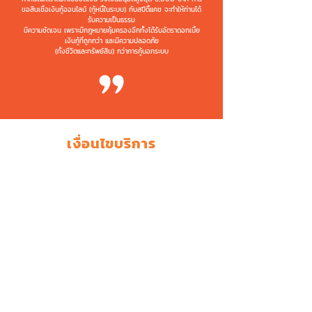
ขอสินเชื่อเงินกู้ออนไลน์ (กู้หนี้ในระบบ) กับสปีดี้แคช จะทำให้ท่านได้
รับความเป็นธรรม
มีความชัดเจน เพราะมีกฎหมายคุ้มครองอีกทั้งได้รับอัตราดอกเบี้ย
เงินกู้ที่ถูกกว่า และมีความปลอดภัย
(ทั้งชีวิตและทรัพย์สิน) กว่าการกู้นอกระบบ
เงื่อนไขบริการ
คุณสมบัติ
ผู้สมัครมีอายุระหว่าง 20-60 ปี
อายุของผู้กู้เมื่อรวมกับระยะเวลาผ่อนชำระแล้วต้อง
ไม่เกิน 70 ปี
รายได้ขั้นต่ำโดยรวม - 10,000 บาท สำหรับ
พนักงานประจำ
(ได้รับการบรรจุเป็นพนักงานแล้ว)
- 15,000 บาท สำหรับ
เจ้าของธุรกิจ
มีหมายเลขโทรศัพท์ที่บ้านหรือที่ทำงานที่ติดต่อได้