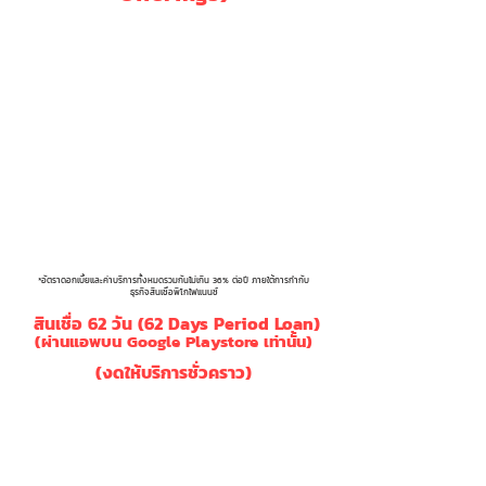
อัตรา
อัตรา
อัตราค่า
ระยะเวลากู้
ดอกเบี้ย
ดอกเบี้ย
บริการ
ปรับล่าช้า
7 วัน
0.35%
9.00%
0.95%
10 วัน
0.50%
12%
0.80%
15 วัน
0.75%
15.00%
0.75%
*อัตราดอกเบี้ยและค่าบริการทั้งหมดรวมกันไม่เกิน 36% ต่อปี ภายใต้การกำกับ
ธุรกิจสินเชื่อพิโกไฟแนนซ์
สินเชื่อ 62 วัน (62 Days Period Loan)
(ผ่านแอพบน Google Playstore เท่านั้น)
(งดให้บริการชั่วคราว)
Loan Terms
62
(ระยะเวลากู้)
Interest ( % )
20.00%