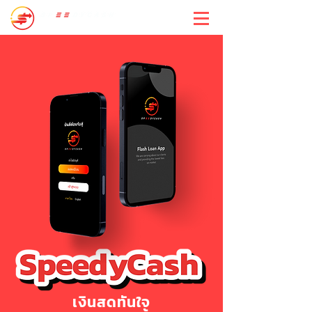
สปีดี้แคช
เงินสดทันใจ