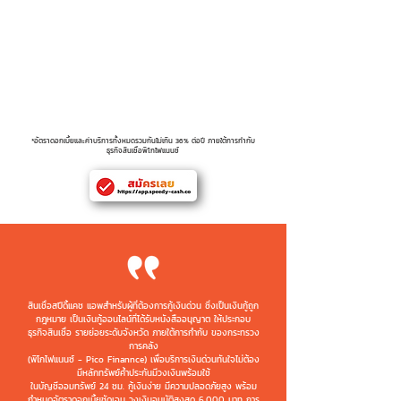
(อัตราดอกเบี้ย)
Service Fee ( % )
5.00%
(อัตราค่าบริการ)
Late interest (Amt.)
4.00%
(อัตราดอกเบี้ยปรับล่าช้า)
*อัตราดอกเบี้ยและค่าบริการทั้งหมดรวมกันไม่เกิน 36% ต่อปี ภายใต้การกำกับ
ธุรกิจสินเชื่อพิโกไฟแนนซ์
สินเชื่อสปีดี้แคช แอพสำหรับผู้ที่ต้องการกู้เงินด่วน ซึ่งเป็นเงินกู้ถูก
กฎหมาย เป็นเงินกู้ออนไลน์ที่ได้รับหนังสืออนุญาต ให้ประกอบ
ธุรกิจสินเชื่อ รายย่อยระดับจังหวัด ภายใต้การกำกับ ของกระทรวง
การคลัง
(พิโกไฟแนนซ์ - Pico Finannce) เพื่อบริการเงินด่วนทันใจไม่ต้อง
มีหลักทรัพย์ค้ำประกันมีวงเงินพร้อมใช้
ในบัญชีออมทรัพย์ 24 ชม. กู้เงินง่าย มีความปลอดภัยสูง พร้อม
กำหนดอัตราดอกเบี้ยชัดเจน วงเงินอนุมัติสูงสุด 6,000 บาท
การ