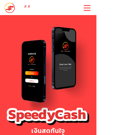
สปีดี้แคช
เงินสดทันใจ