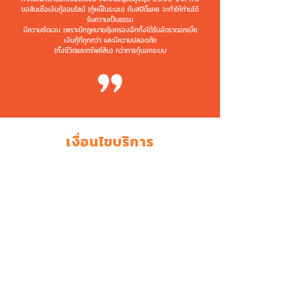
ขอสินเชื่อเงินกู้ออนไลน์ (กู้หนี้ในระบบ) กับสปีดี้แคช จะทำให้ท่านได้
รับความเป็นธรรม
มีความชัดเจน เพราะมีกฎหมายคุ้มครองอีกทั้งได้รับอัตราดอกเบี้ย
เงินกู้ที่ถูกกว่า และมีความปลอดภัย
(ทั้งชีวิตและทรัพย์สิน) กว่าการกู้นอกระบบ
เงื่อนไขบริการ
คุณสมบัติ
ผู้สมัครมีอายุระหว่าง 20-60 ปี
อายุของผู้กู้เมื่อรวมกับระยะเวลาผ่อนชำระแล้วต้อง
ไม่เกิน 70 ปี
รายได้ขั้นต่ำโดยรวม - 10,000 บาท สำหรับ
พนักงานประจำ
(ได้รับการบรรจุเป็นพนักงานแล้ว)
- 15,000 บาท สำหรับ
เจ้าของธุรกิจ
มีหมายเลขโทรศัพท์ที่บ้านหรือที่ทำงานที่ติดต่อได้