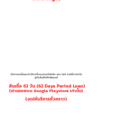
อัตรา
อัตรา
อัตราค่า
ระยะเวลากู้
ดอกเบี้ย
ดอกเบี้ย
บริการ
ปรับล่าช้า
7 วัน
0.35%
9.00%
0.95%
10 วัน
0.50%
12%
0.80%
15 วัน
0.75%
15.00%
0.75%
*อัตราดอกเบี้ยและค่าบริการทั้งหมดรวมกันไม่เกิน 36% ต่อปี ภายใต้การกำกับ
ธุรกิจสินเชื่อพิโกไฟแนนซ์
สินเชื่อ 62 วัน (62 Days Period Loan)
(ผ่านแอพบน Google Playstore เท่านั้น)
(งดให้บริการชั่วคราว)
Loan Terms
62
(ระยะเวลากู้)
Interest ( % )
20.00%