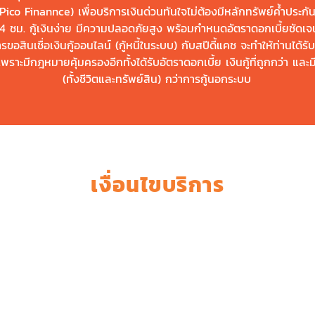
Pico Finannce) เพื่อบริการเงินด่วนทันใจไม่ต้องมีหลักทรัพย์ค้ำประกัน
 ชม. กู้เงินง่าย มีความปลอดภัยสูง พร้อมกำหนดอัตราดอกเบี้ยชัดเจน 
รขอสินเชื่อเงินกู้ออนไลน์ (กู้หนี้ในระบบ) กับสปีดี้แคช จะทำให้ท่านได้
พราะมีกฎหมายคุ้มครองอีกทั้งได้รับอัตราดอกเบี้ย เงินกู้ที่ถูกกว่า แ
(ทั้งชีวิตและทรัพย์สิน) กว่าการกู้นอกระบบ
เงื่อนไขบริการ
ติ
รมีอายุระหว่าง 20-60 ปี
ผู้กู้เมื่อรวมกับระยะเวลาผ่อนชำระแล้วต้องไม่เกิน 70 ปี