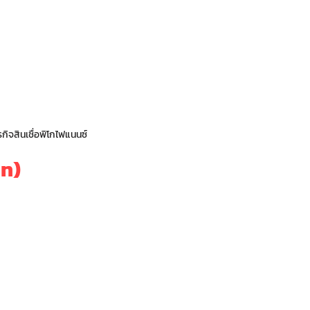
5%
0%
5%
กิจสินเชื่อพิโกไฟแนนซ์
an)
62