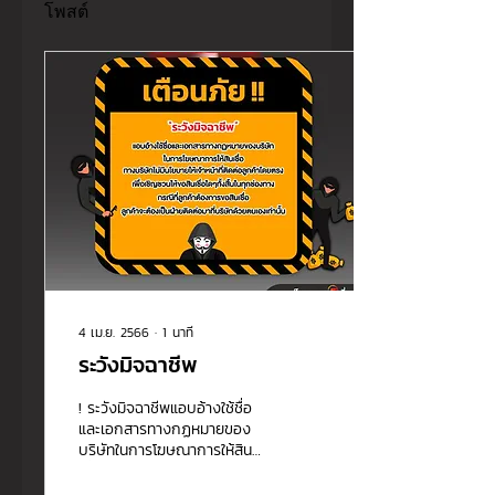
โพสต์
4 เม.ย. 2566
∙
1
นาที
ระวังมิจฉาชีพ
! ระวังมิจฉาชีพแอบอ้างใช้ชื่อ
และเอกสารทางกฏหมายของ
บริษัทในการโฆษณาการให้สิน
เชื่อ ทางบริษัทไม่มีนโยบายให้
เจ้าหน้าที่ติดต่อลูกค้าโดยตรง