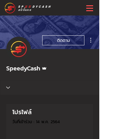
สปีดี้แคช
ขั้นตอนดำเนินการอื่นๆ
ติดตาม
ผู้ดูแลระบบ
SpeedyCash
โปรไฟล์
วันที่เข้าร่วม : 14 พ.ค. 2564