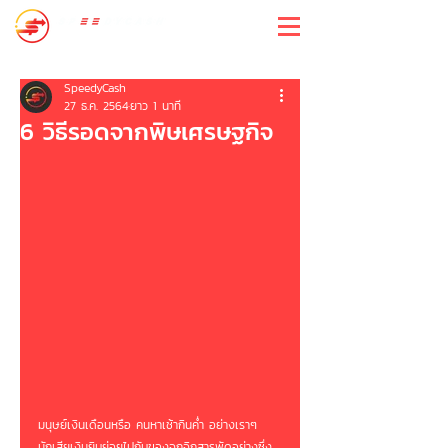
สปีดี้แคช
SpeedyCash
27 ธ.ค. 2564
ยาว 1 นาที
6 วิธีรอดจากพิษเศรษฐกิจ
มนุษย์เงินเดือนหรือ คนหาเช้ากินค่ำ อย่างเราๆ
มักเสียเงินยิบย่อยไปกับของจุกจิกสารพัดอย่างซึ่ง