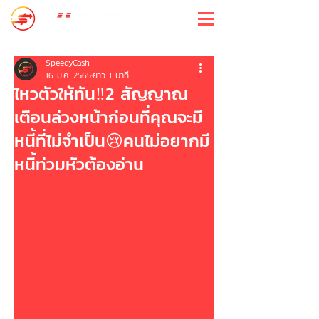
สปีดี้แคช
SpeedyCash
16 ม.ค. 2565
ยาว 1 นาที
ไหวตัวให้ทัน‼️2 สัญญาณ
เตือนล่วงหน้าก่อนที่คุณจะมี
หนี้ที่ไม่จำเป็น😢คนไม่อยากมี
หนี้ท่วมหัวต้องอ่าน