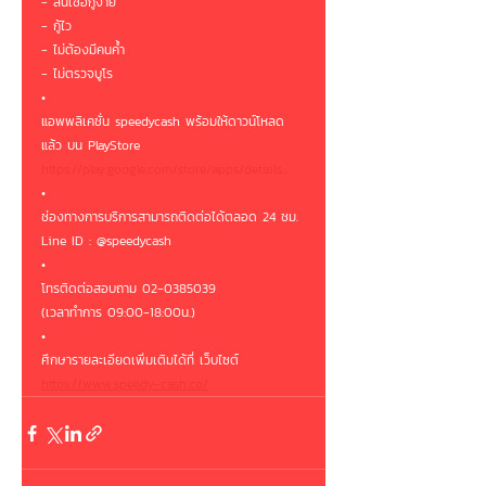
- สินเชื่อกู้ง่าย
- กู้ไว
- ไม่ต้องมีคนค้ำ
- ไม่ตรวจบูโร
•
แอพพลิเคชั่น speedycash พร้อมให้ดาวน์โหลด
แล้ว บน PlayStore
https://play.google.com/store/apps/details...
•
ช่องทางการบริการสามารถติดต่อได้ตลอด 24 ชม.
Line ID : @speedycash
•
โทรติดต่อสอบถาม 02-0385039
(เวลาทำการ 09:00-18:00น.)
•
ศึกษารายละเอียดเพิ่มเติมได้ที่ เว็บไซต์
https://www.speedy-cash.co/