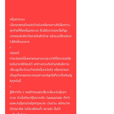
หนี้นอกระบบ
เมื่อหลายคนมืดแปดด้านไม่เหลือหนทางให้เลือกทาง
สุดท้ายก็คือหนี้นอกระบบ ซึ่งมีอัตราดอกเบี้ยที่สูง
มากแถมยังคิดเป็นรายวันอีกด้วย แล้วแบบนี้ใครมันจะ
ไปใช้หนี้หมดละค่ะ.
•
เล่นแชร์
การเล่นแชร์นั้นหลายคนอาจจะมองว่าดีที่สามารถเปีย
แชร์เอามาใช้ก่อนได้ แต่ทางตรงกันข้ามกลับมีความ
เสี่ยงสูงที่จะโดนเท้าแชร์หนี้เอาเงินไป หรือกลายมา
เป็นธุรกิจหลอกลวงคนอย่างแชร์ลูกโซ่ที่เราเห็นกันอยู่
ในทุกวันนี้
•
รู้ให้เท่าทัน 2 พฤติกรรมสุดเสี่ยงเลี่ยงเงินกู้นอก
ระบบ ดังนั้นหันมากู้ในระบบกับ SpeedyCash ดีกว่า 
แอพเงินกู้ออนไลน์ถูกกฎหมาย เงินด่วน สมัครง่าย
ได้ทุกอาชีพ ไม่ต้องใช้คนค้ำ สบายใจ ยิ้มได้ 