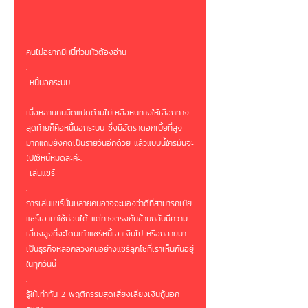
คนไม่อยากมีหนี้ท่วมหัวต้องอ่าน 
.
 หนี้นอกระบบ 
.
เมื่อหลายคนมืดแปดด้านไม่เหลือหนทางให้เลือกทาง
สุดท้ายก็คือหนี้นอกระบบ ซึ่งมีอัตราดอกเบี้ยที่สูง
มากแถมยังคิดเป็นรายวันอีกด้วย แล้วแบบนี้ใครมันจะ
ไปใช้หนี้หมดละค่ะ.
 เล่นแชร์ 
.
การเล่นแชร์นั้นหลายคนอาจจะมองว่าดีที่สามารถเปีย
แชร์เอามาใช้ก่อนได้ แต่ทางตรงกันข้ามกลับมีความ
เสี่ยงสูงที่จะโดนเท้าแชร์หนี้เอาเงินไป หรือกลายมา
เป็นธุรกิจหลอกลวงคนอย่างแชร์ลูกโซ่ที่เราเห็นกันอยู่
ในทุกวันนี้ 
.
รู้ให้เท่าทัน 2 พฤติกรรมสุดเสี่ยงเลี่ยงเงินกู้นอก