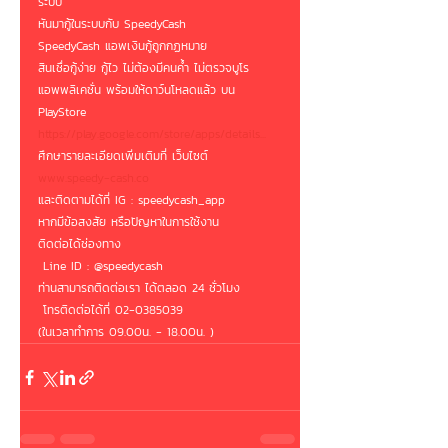
ระบบ
หันมากู้ในระบบกับ SpeedyCash 
SpeedyCash แอพเงินกู้ถูกกฏหมาย
สินเชื่อกู้ง่าย กู้ไว ไม่ต้องมีคนค้ำ ไม่ตรวจบูโร 
แอพพลิเคชั่น พร้อมให้ดาว์นโหลดแล้ว บน 
PlayStore
https://play.google.com/store/apps/details...
ศึกษารายละเอียดเพิ่มเติมที่ เว็บไซต์
www.speedy-cash.co
และติดตามได้ที่ IG : speedycash_app
หากมีข้อสงสัย หรือปัญหาในการใช้งาน 
ติดต่อได้ช่องทาง
 Line ID : @speedycash 
ท่านสามารถติดต่อเรา ได้ตลอด 24 ชั่วโมง
 โทรติดต่อได้ที่ 02-0385039
(ในเวลาทำการ 09.00น. - 18.00น. )