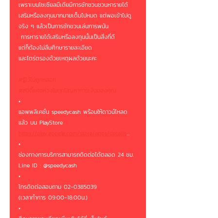
เพราะบนโซเซียลมีเดียมีการชักชวนชวนหารายได้
เสริมหรือลงทุนมากมายเต็มไปหมด แต่พอเข้าไปดู
จริง ๆ แล้วเป็นการชักชวนเล่นการพนัน
 การหารายได้เสริมหรือลงทุนนั้นเป็นสิ่งที่ดี
แต่ก็ต้องไม่ลืมศึกษารายละเอียด
และไตร่ตรองด้วยเหตุผลด้วยนะคะ
#รู้ไว้ไม่ถูกหลอก
#สปีดี้แคชห่วงใยทุกปัญหาการเงินของคุณ
•
แอพพลิเคชั่น speedycash พร้อมให้ดาวน์โหลด
แล้ว บน PlayStore
https://play.google.com/store/apps/details
...
•
ช่องทางการบริการสามารถติดต่อได้ตลอด 24 ชม.
Line ID : @speedycash
•
โทรติดต่อสอบถาม 02-0385039
(เวลาทำการ 09:00-18:00น.)
•