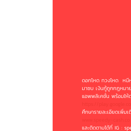
ดอกโหด ทวงโหด  หนีห
มาซบ เงินกู้ถูกกฎหม
แอพพลิเคชั่น พร้อมให้
https://play.google.c
ศึกษารายละเอียดเพิ่มเติม
www.speedy-cash.co
และติดตามได้ที่ IG : 