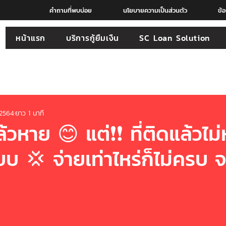
คำถามที่พบบ่อย
นโยบายความเป็นส่วนตัว
ข้
หน้าแรก
บริการกู้ยืมเงืน
SC Loan Solution
 2564
ยาว 1 นาที
้วหาย 😊 แต่❗️❗️ ที่ติดแล้วไม
บ 💢 จ่ายเท่าไหร่ก็ไม่ครบ จ