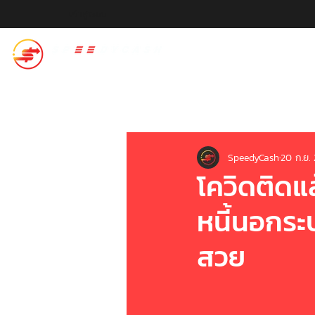
เข้าสู่ระบบ
สปีดี้แคช
SpeedyCash
20 ก.ย.
โควิดติดแล
หนี้นอกระบ
สวย