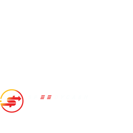
สปีดี้แคช
10/166 ห้อง 20A01A ชั้น 20A อาคารเดอะเทรนดี้ ซอยสุขุมวิท
13(แสงจันทร์) แขวงคลองเตยเหนือ เขตวัฒนา กทม. 10110