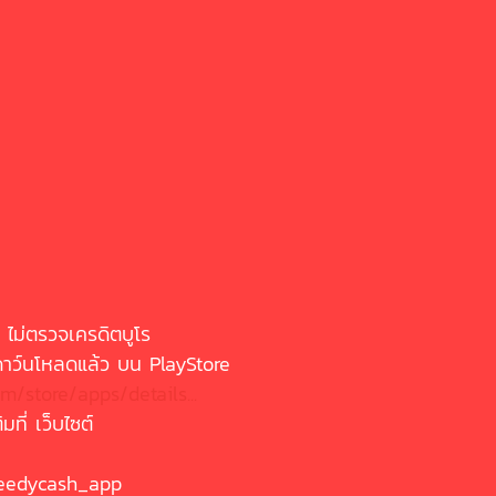
พ ไม่ตรวจเครดิตบูโร
ดาว์นโหลดแล้ว บน PlayStore
om/store/apps/details...
ที่ เว็บไซต์
speedycash_app