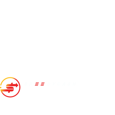
สปีดี้แคช
10/166 ห้อง 20A01A ชั้น 20A อาคารเดอะเทรนดี้ ซอยสุขุมวิท
13(แสงจันทร์) แขวงคลองเตยเหนือ เขตวัฒนา กทม. 10110