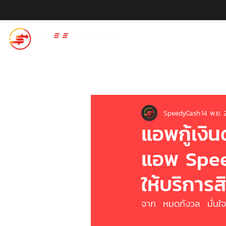
เข้าสู่ระบบ
สปีดี้แคช
SpeedyCash
14 พ.ย.
แอพกู้เงิ
แอพ Spee
ให้บริการสิ
จาก  หมดกังวล  มั่นใ