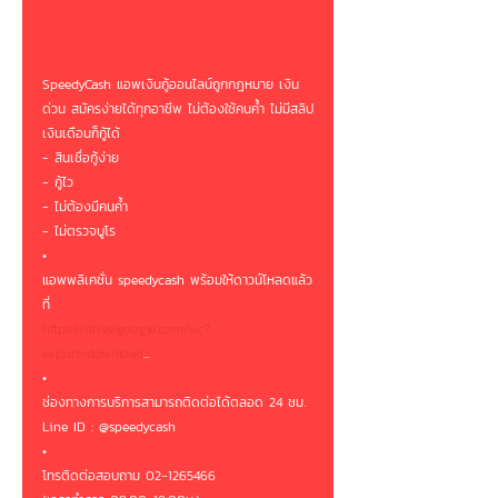
SpeedyCash แอพเงินกู้ออนไลน์ถูกกฎหมาย เงิน
ด่วน สมัครง่ายได้ทุกอาชีพ ไม่ต้องใช้คนค้ำ ไม่มีสลิป
เงินเดือนก็กู้ได้ 
- สินเชื่อกู้ง่าย
- กู้ไว
- ไม่ต้องมีคนค้ำ
- ไม่ตรวจบูโร
•
แอพพลิเคชั่น speedycash พร้อมให้ดาวน์โหลดแล้ว
ที่ 
https://drive.google.com/uc?
export=download
...
•
ช่องทางการบริการสามารถติดต่อได้ตลอด 24 ชม.
Line ID : @speedycash
•
โทรติดต่อสอบถาม 02-1265466