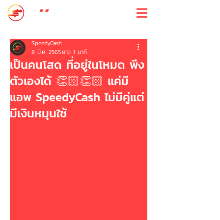
สปีดี้แคช
SpeedyCash
8 มี.ค. 2565
ยาว 1 นาที
เป็นคนโสด ที่อยู่ในโหมด พึง
ตัวเองได้ 👏🏻👏🏻 แค่มี
แอพ SpeedyCash ไม่มีคู่แต่
มีเงินหมุนใช้