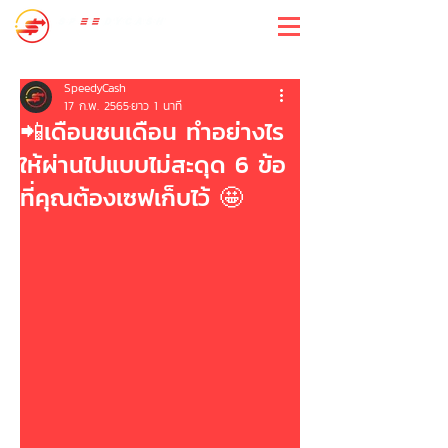
สปีดี้แคช
SpeedyCash
17 ก.พ. 2565
ยาว 1 นาที
📲เดือนชนเดือน ทำอย่างไร
ให้ผ่านไปแบบไม่สะดุด 6 ข้อ
ที่คุณต้องเซฟเก็บไว้ 🤩