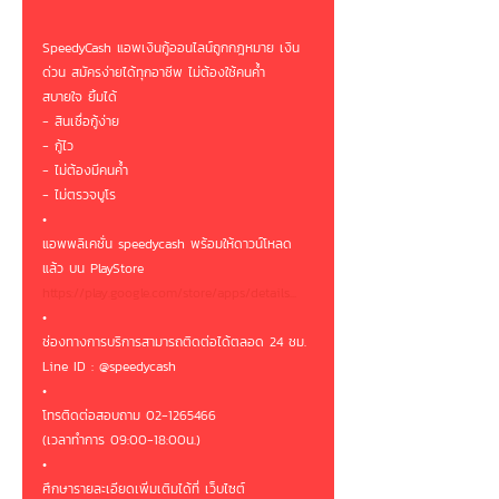
SpeedyCash แอพเงินกู้ออนไลน์ถูกกฎหมาย เงิน
ด่วน สมัครง่ายได้ทุกอาชีพ ไม่ต้องใช้คนค้ำ 
สบายใจ ยิ้มได้ 
- สินเชื่อกู้ง่าย
- กู้ไว
- ไม่ต้องมีคนค้ำ
- ไม่ตรวจบูโร
•
แอพพลิเคชั่น speedycash พร้อมให้ดาวน์โหลด
แล้ว บน PlayStore
https://play.google.com/store/apps/details...
•
ช่องทางการบริการสามารถติดต่อได้ตลอด 24 ชม.
Line ID : @speedycash
•
โทรติดต่อสอบถาม 02-1265466
(เวลาทำการ 09:00-18:00น.)
•
ศึกษารายละเอียดเพิ่มเติมได้ที่ เว็บไซต์