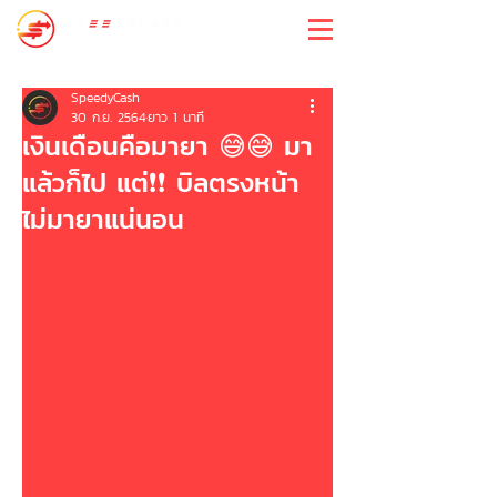
สปีดี้แคช
SpeedyCash
30 ก.ย. 2564
ยาว 1 นาที
เงินเดือนคือมายา 😅😅 มา
แล้วก็ไป แต่❗️❗️ บิลตรงหน้า
ไม่มายาแน่นอน