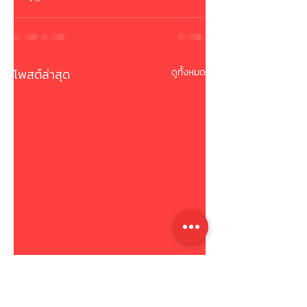
โพสต์ล่าสุด
ดูทั้งหมด