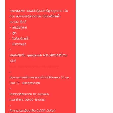
SpeedyCash แอพเงินกู้ออนไลน์ถูกกฎหมาย เงิน
ด่วน สมัครง่ายได้ทุกอาชีพ ไม่ต้องใช้คนค้ำ 
สบายใจ ยิ้มได้ 
- สินเชื่อกู้ง่าย
- กู้ไว
- ไม่ต้องมีคนค้ำ
- ไม่ตรวจบูโร
•
แอพพลิเคชั่น speedycash พร้อมให้สมัครใช้งาน
แล้วที่ 
https://app.speedy-cash.co/welcome
•
ช่องทางการบริการสามารถติดต่อได้ตลอด 24 ชม.
Line ID : @speedycash
•
โทรติดต่อสอบถาม 02-1265466
(เวลาทำการ 09:00-18:00น.)
•
ศึกษารายละเอียดเพิ่มเติมได้ที่ เว็บไซต์