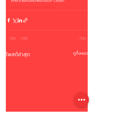
ศึกษารายละเอียดเพิ่มเติมได้ที่ เว็บไซต์
https://www.speedy-cash.co/
โพสต์ล่าสุด
ดูทั้งหมด