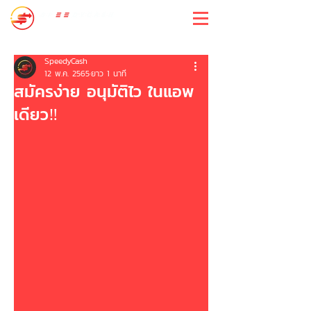
สปีดี้แคช
SpeedyCash
12 พ.ค. 2565
ยาว 1 นาที
สมัครง่าย อนุมัติไว ในแอพ
เดียว‼️